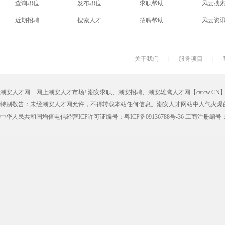
查询职位
发布职位
求职帮助
风云搜
电梯工
水工
机修工
数控车
近期招聘
搜索人才
招聘帮助
风云资
印刷技工
车工
木工
冲床
丝印工
油漆工
喷漆工
锅炉工
关于我们
|
服务项目
|
保姆
钟点工
小时工
家政
潮安人才网—网上潮安人才市场! 潮安求职、潮安招聘、潮安雄鹰人才网【carcw.CN】版
仓管员
仓库管理员
线切割
铸造工
特别敬告：未经潮安人才网允许，不得转载本站任何信息。潮安人才网站中人气火爆
理货员
防损员
模具工
注塑工
中华人民共和国增值电信经营ICP许可证编号：粤ICP备09136788号-36 工商注册编号：4405
邮政快递
EMS快递
京东快递
德邦物
附近找工作
招工启事
本地
找工作包
近期
今日
今天
哪里
煮饭阿姨
家教园
人力资源
五险一
最新最急
30元一小时
300元一天
200元一