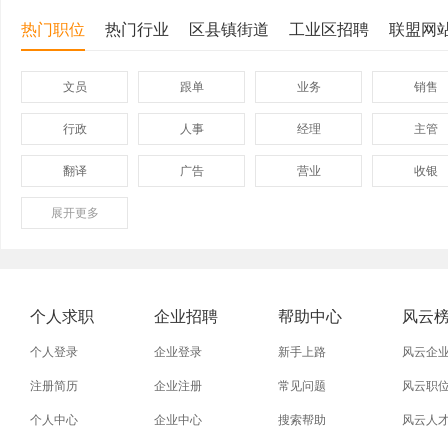
热门职位
热门行业
区县镇街道
工业区招聘
联盟网
文员
跟单
业务
销售
行政
人事
经理
主管
翻译
广告
营业
收银
展开
保险
更多
模具
软件
管理
外贸业务员
业务员
设计师
技术员
淘宝美工
淘宝运营
淘宝客服
网店
个人求职
企业招聘
帮助中心
风云
普通工人
清洁工
保洁员
缝纫工
个人登录
企业登录
新手上路
风云企
促销员
导购员
操作工
晒版工
注册简历
企业注册
常见问题
风云职
个人中心
企业中心
搜索帮助
风云人
熨烫工
裁剪工
锣工
装修工