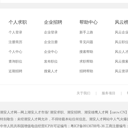
外贸业务员
业务员
设计师
技术员
淘宝美工
淘宝运营
淘宝客服
网店
个人求职
企业招聘
帮助中心
风云
普通工人
清洁工
保洁员
缝纫工
个人登录
企业登录
新手上路
风云企
促销员
导购员
操作工
晒版工
注册简历
企业注册
常见问题
风云职
个人中心
企业中心
搜索帮助
风云人
熨烫工
裁剪工
锣工
装修工
查询职位
发布职位
求职帮助
风云搜
电梯工
水工
机修工
数控车
近期招聘
搜索人才
招聘帮助
风云资
印刷技工
车工
木工
冲床
丝印工
油漆工
喷漆工
锅炉工
关于我们
|
服务项目
|
保姆
钟点工
小时工
家政
潮安人才网—网上潮安人才市场! 潮安求职、潮安招聘、潮安雄鹰人才网【carcw.CN】版
仓管员
仓库管理员
线切割
铸造工
特别敬告：未经潮安人才网允许，不得转载本站任何信息。潮安人才网站中人气火爆
理货员
防损员
模具工
注塑工
中华人民共和国增值电信经营ICP许可证编号：粤ICP备09136788号-36 工商注册编号：4405