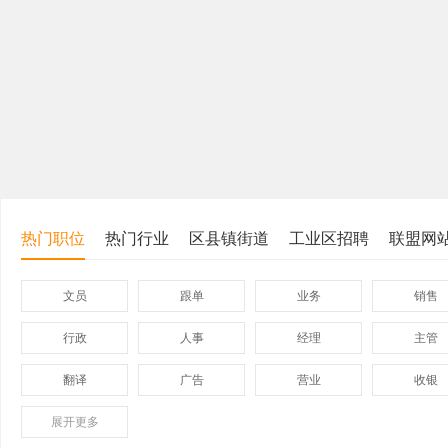
热门职位
热门行业
区县镇街道
工业区招聘
联盟网
文员
跟单
业务
销售
行政
人事
经理
主管
翻译
广告
营业
收银
展开
保险
更多
模具
软件
管理