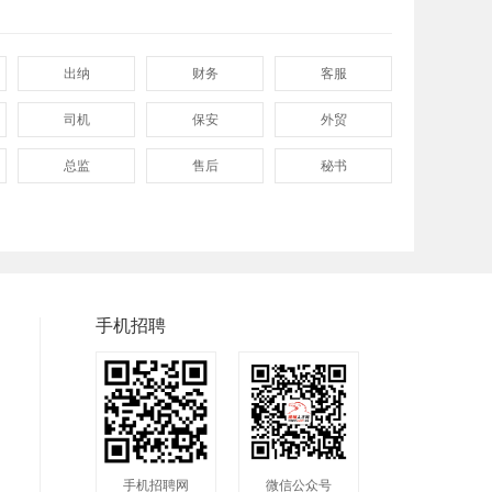
出纳
财务
客服
司机
保安
外贸
总监
售后
秘书
程序
拓展
电工
普工
兼职
快递
快递分拣员
装配工
煮饭工
手机招聘
洗碗工
搬运工
厨师
钣金工
学徒工
车位工
镗工
抛光工
空调工
手机招聘网
微信公众号
钻工
铆工
工人