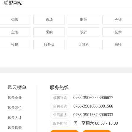
联盟网站
销售
市场
助理
会计
主管
采购
设计
技术
收银
服务员
计算机
教师
管理
顾问
促销
网页
技术员
营业员
暑假工
事业单位
网店
临时工
包装工
冲压工
风云榜单
服务热线
缝纫工
收银员
快递员
送餐员
0768-3906000,3906677
风云企业
求职咨询
0768-3901666,3901566
晒版工
钳工
招聘咨询
叉车工
修理工
风云职位
0768-3901567,3906333
售后服务
风云人才
装修工
铆焊工
车衣工
喷洒工
周一至周六 08:30 - 18:00
服务时间
风云搜索
数控车床
磨工
铣工
领班