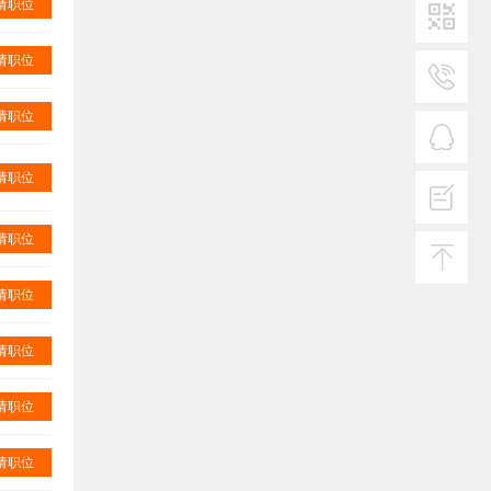
请职位
请职位
二维码1
请职位
服务
热线
请职位
在线
客服
请职位
投诉
建议
请职位
返回
顶部
请职位
请职位
请职位