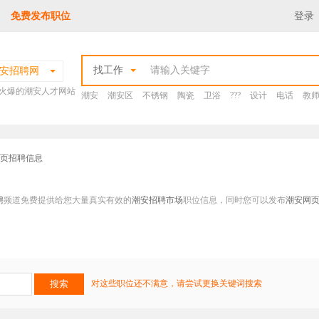
免费发布职位
登录
找工作
安招聘网
火爆的潮安人才网站
潮安
潮安区
不锈钢
陶瓷
卫浴
???
设计
电话
教
网页招聘信息
聘
频道免费提供给您大量真实有效的
潮安招聘市场
职位信息，同时您可以发布
潮安网
对这些职位还不满意，请尝试更换关键词搜索