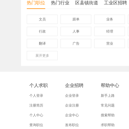
热门职位
热门行业
区县镇街道
工业区招聘
文员
跟单
业务
行政
人事
经理
翻译
广告
营业
展开
保险
更多
模具
软件
外贸业务员
业务员
设计师
淘宝美工
淘宝运营
淘宝客服
个人求职
企业招聘
帮助中心
普通工人
清洁工
保洁员
个人登录
企业登录
新手上路
促销员
导购员
操作工
注册简历
企业注册
常见问题
个人中心
企业中心
搜索帮助
熨烫工
裁剪工
锣工
查询职位
发布职位
求职帮助
电梯工
水工
机修工