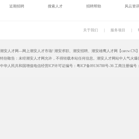
近期招聘
搜索人才
招聘帮助
风云资
印刷技工
车工
木工
冲床
丝印工
油漆工
喷漆工
锅炉工
关于我们
|
服务项目
|
保姆
钟点工
小时工
家政
潮安人才网—网上潮安人才市场! 潮安求职、潮安招聘、潮安雄鹰人才网【carcw.CN】版
仓管员
仓库管理员
线切割
铸造工
特别敬告：未经潮安人才网允许，不得转载本站任何信息。潮安人才网站中人气火爆
理货员
防损员
模具工
注塑工
中华人民共和国增值电信经营ICP许可证编号：粤ICP备09136788号-36 工商注册编号：4405
邮政快递
EMS快递
京东快递
德邦物
附近找工作
招工启事
本地
找工作包
近期
今日
今天
哪里
煮饭阿姨
家教园
人力资源
五险一
最新最急
30元一小时
300元一天
200元一