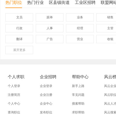
热门职位
热门行业
区县镇街道
工业区招聘
联盟网
文员
跟单
业务
销售
行政
人事
经理
主管
翻译
广告
营业
收银
展开
保险
更多
模具
软件
管理
外贸业务员
业务员
设计师
技术员
淘宝美工
淘宝运营
淘宝客服
网店
个人求职
企业招聘
帮助中心
风云
普通工人
清洁工
保洁员
缝纫工
个人登录
企业登录
新手上路
风云企
促销员
导购员
操作工
晒版工
注册简历
企业注册
常见问题
风云职
个人中心
企业中心
搜索帮助
风云人
熨烫工
裁剪工
锣工
装修工
查询职位
发布职位
求职帮助
风云搜
电梯工
水工
机修工
数控车