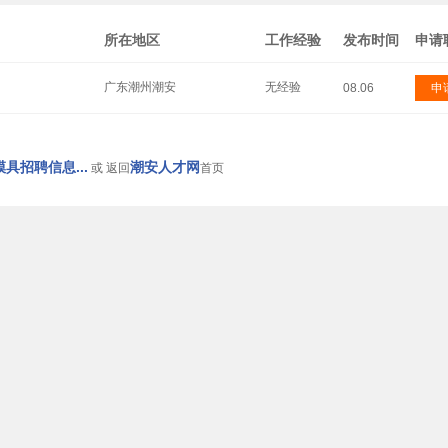
所在地区
工作经验
发布时间
申请
广东潮州潮安
无经验
08.06
申
具招聘信息...
潮安人才网
或 返回
首页