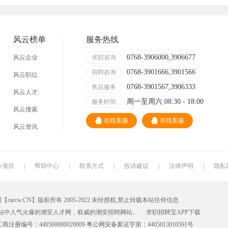
技术员
营业员
暑假工
事业单位
网店
临时工
包装工
冲压工
风云榜单
服务热线
缝纫工
收银员
快递员
送餐员
0768-3906000,3906677
风云企业
求职咨询
0768-3901666,3901566
晒版工
钳工
招聘咨询
叉车工
修理工
风云职位
0768-3901567,3906333
售后服务
风云人才
装修工
铆焊工
车衣工
喷洒工
周一至周六 08:30 - 18:00
服务时间
风云搜索
数控车床
磨工
铣工
领班
在线客服
在线客服
风云资讯
冲床
磨床工
管道工
氩弧焊
锅炉工
制冷工
机电维修工
电器维修工
务项目
|
帮助中心
|
联系方式
|
投诉建议
|
法律声明
|
隐私
家政
质检员
检验员
建筑工人
cw.CN】版权所有 2005-2022 未经授权,禁止转载本站任何信息
铸造工
跟车送货员
组长
火花机师傅
站中人气火爆的潮安人才网，权威的
潮安招聘网
站。
求职招聘宝APP
下载
注塑工
顺丰快递
韵达快递
圆通快递
册编号：440500000020809 粤公网安备案证字第：4405013010591号