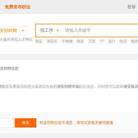
免费发布职位
登录
找工作
安招聘网
火爆的潮安人才网站
潮安
潮安区
不锈钢
陶瓷
卫浴
???
设计
电话
教
模具招聘信息
聘
频道免费提供给您大量真实有效的
潮安招聘市场
职位信息，同时您可以发布
潮安模
对这些职位还不满意，请尝试更换关键词搜索