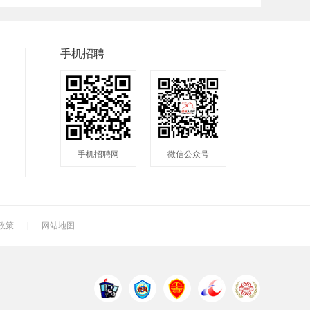
普工
兼职
快递
快递分拣员
装配工
煮饭工
手机招聘
洗碗工
搬运工
厨师
钣金工
学徒工
车位工
镗工
抛光工
空调工
手机招聘网
微信公众号
钻工
铆工
工人
电焊工
生产工
样板工
月嫂
催乳师
育儿嫂
政策
|
网站地图
QC
质检
仓管
电火花师傅
漆工
收货员
中通快递
申通快递
百世快递