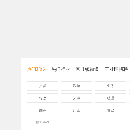
热门职位
热门行业
区县镇街道
工业区招聘
文员
跟单
业务
行政
人事
经理
翻译
广告
营业
展开
保险
更多
模具
软件