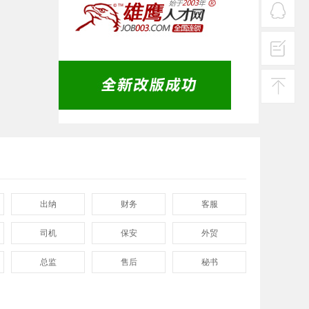
热线
在线
客服
投诉
建议
返回
顶部
出纳
财务
客服
司机
保安
外贸
总监
售后
秘书
程序
拓展
电工