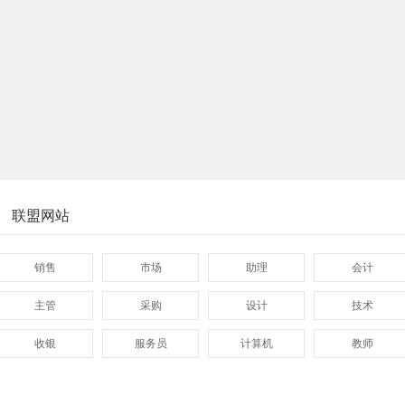
联盟网站
销售
市场
助理
会计
主管
采购
设计
技术
收银
服务员
计算机
教师
管理
顾问
促销
网页