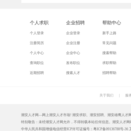
外贸业务员
业务员
设计师
淘宝美工
淘宝运营
淘宝客服
个人求职
企业招聘
帮助中心
普通工人
清洁工
保洁员
个人登录
企业登录
新手上路
促销员
导购员
操作工
注册简历
企业注册
常见问题
个人中心
企业中心
搜索帮助
熨烫工
裁剪工
锣工
查询职位
发布职位
求职帮助
电梯工
水工
机修工
近期招聘
搜索人才
招聘帮助
印刷技工
车工
木工
丝印工
油漆工
喷漆工
关于我们
|
服
保姆
钟点工
小时工
潮安人才网—网上潮安人才市场! 潮安求职、潮安招聘、潮安雄鹰人才网【car
仓管员
仓库管理员
线切割
特别敬告：未经潮安人才网允许，不得转载本站任何信息。潮安人才网
理货员
防损员
模具工
中华人民共和国增值电信经营ICP许可证编号：粤ICP备09136788号-36 工商注