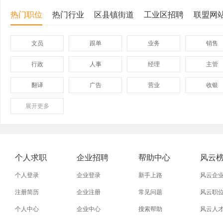
热门职位
热门行业
区县镇街道
工业区招聘
联盟网
文员
跟单
业务
销售
行政
人事
经理
主管
翻译
广告
营业
收银
展开
保险
更多
模具
软件
管理
外贸业务员
业务员
设计师
技术员
淘宝美工
淘宝运营
淘宝客服
网店
个人求职
企业招聘
帮助中心
风云
普通工人
清洁工
保洁员
缝纫工
个人登录
企业登录
新手上路
风云企
促销员
导购员
操作工
晒版工
注册简历
企业注册
常见问题
风云职
个人中心
企业中心
搜索帮助
风云人
熨烫工
裁剪工
锣工
装修工