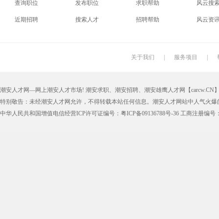
查询职位
发布职位
求职帮助
风云搜
电梯工
水工
机修工
数控车
近期招聘
搜索人才
招聘帮助
风云资
印刷技工
车工
木工
冲床
丝印工
油漆工
喷漆工
锅炉工
关于我们
|
服务项目
|
保姆
钟点工
小时工
家政
潮安人才网—网上潮安人才市场! 潮安求职、潮安招聘、潮安雄鹰人才网【carcw.CN】版
仓管员
仓库管理员
线切割
铸造工
特别敬告：未经潮安人才网允许，不得转载本站任何信息。潮安人才网站中人气火爆
理货员
防损员
模具工
注塑工
中华人民共和国增值电信经营ICP许可证编号：粤ICP备09136788号-36 工商注册编号：4405
邮政快递
EMS快递
京东快递
德邦物
附近找工作
招工启事
本地
找工作包
近期
今日
今天
哪里
煮饭阿姨
家教园
人力资源
五险一
最新最急
30元一小时
300元一天
200元一