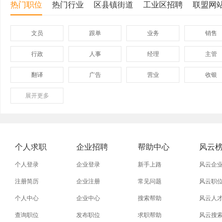
热门职位
热门行业
区县镇街道
工业区招聘
联盟网
文员
跟单
业务
销售
行政
人事
经理
主管
翻译
广告
营业
收银
展开
保险
更多
模具
软件
管理
外贸业务员
业务员
设计师
技术员
淘宝美工
淘宝运营
淘宝客服
网店
个人求职
企业招聘
帮助中心
风云
普通工人
清洁工
保洁员
缝纫工
个人登录
企业登录
新手上路
风云企
促销员
导购员
操作工
晒版工
注册简历
企业注册
常见问题
风云职
个人中心
企业中心
搜索帮助
风云人
熨烫工
裁剪工
锣工
装修工
查询职位
发布职位
求职帮助
风云搜
电梯工
水工
机修工
数控车