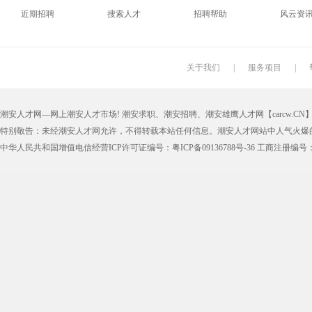
近期招聘
搜索人才
招聘帮助
风云资
印刷技工
车工
木工
冲床
丝印工
油漆工
喷漆工
锅炉工
关于我们
|
服务项目
|
保姆
钟点工
小时工
家政
潮安人才网—网上潮安人才市场! 潮安求职、潮安招聘、潮安雄鹰人才网【carcw.CN】版
仓管员
仓库管理员
线切割
铸造工
特别敬告：未经潮安人才网允许，不得转载本站任何信息。潮安人才网站中人气火爆
理货员
防损员
模具工
注塑工
中华人民共和国增值电信经营ICP许可证编号：粤ICP备09136788号-36 工商注册编号：4405
邮政快递
EMS快递
京东快递
德邦物
附近找工作
招工启事
本地
找工作包
近期
今日
今天
哪里
煮饭阿姨
家教园
人力资源
五险一
最新最急
30元一小时
300元一天
200元一