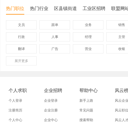
热门职位
热门行业
区县镇街道
工业区招聘
联盟网
文员
跟单
业务
销售
行政
人事
经理
主管
翻译
广告
营业
收银
展开
保险
更多
模具
软件
管理
外贸业务员
业务员
设计师
技术员
淘宝美工
淘宝运营
淘宝客服
网店
个人求职
企业招聘
帮助中心
风云
普通工人
清洁工
保洁员
缝纫工
个人登录
企业登录
新手上路
风云企
促销员
导购员
操作工
晒版工
注册简历
企业注册
常见问题
风云职
个人中心
企业中心
搜索帮助
风云人
熨烫工
裁剪工
锣工
装修工