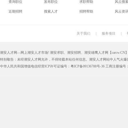
查询职位
发布职位
求职帮助
风云搜
电梯工
水工
机修工
数控车
近期招聘
搜索人才
招聘帮助
风云资
印刷技工
车工
木工
冲床
丝印工
油漆工
喷漆工
锅炉工
关于我们
|
服务项目
|
保姆
钟点工
小时工
家政
潮安人才网—网上潮安人才市场! 潮安求职、潮安招聘、潮安雄鹰人才网【carcw.CN】版
仓管员
仓库管理员
线切割
铸造工
特别敬告：未经潮安人才网允许，不得转载本站任何信息。潮安人才网站中人气火爆
理货员
防损员
模具工
注塑工
中华人民共和国增值电信经营ICP许可证编号：粤ICP备09136788号-36 工商注册编号：4405
邮政快递
EMS快递
京东快递
德邦物
附近找工作
招工启事
本地
找工作包
近期
今日
今天
哪里
煮饭阿姨
家教园
人力资源
五险一
最新最急
30元一小时
300元一天
200元一